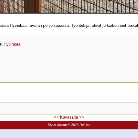
noissa Hyvinkää Tavaran pohjoispäässä. Työntekijät olivat jo kaikonneet paikal
a:
Hyvinkää
<<
Kuvasarja
>>
Sivun alkuun
© 2026 Resiina