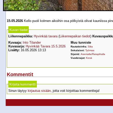
15.05.2026
Kello puoli kolmen aikoihin osa pölkyistä olivat kauniissa pi
Kuvan tiedot
Liikennepaikka:
Hyvinkää tavara
(
Liikennepaikan tiedot
)
Kuvauspaikk
Kuvaaja:
Into Tilander
Muu tunniste
Kuvasarja:
Hyvinkää Tavara 15.5.2026
Rautatieinfra:
Silta
Lisätty:
16.05.2026 13:13
Sekalaiset:
Työmaa
Sijainti:
Asemalla/Ratapihalla
Vuodenajat:
Kesä
Kommentit
Kirjoita kommentti
Sinun täytyy
kirjautua sisään
, jotta voit kirjoittaa kommentteja!