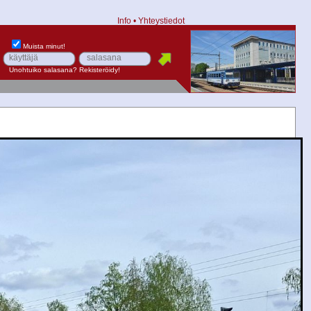
Info
•
Yhteystiedot
Muista minut!
Unohtuiko salasana?
Rekisteröidy!