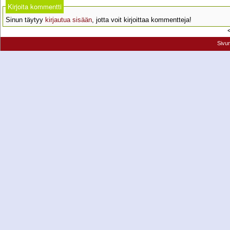
Kirjoita kommentti
Sinun täytyy
kirjautua sisään
, jotta voit kirjoittaa kommentteja!
Sivu