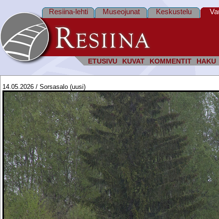
Resiina-lehti
Museojunat
Keskustelu
Va
ETUSIVU
KUVAT
KOMMENTIT
HAKU
14.05.2026 / Sorsasalo (uusi)