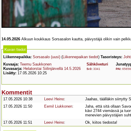
14.05.2026
Alkuun koukkaus Sorsasalon kautta, päivystäjä olikin vain pelk
Kuvan tiedot
Liikennepaikka:
Sorsasalo (uusi)
(
Liikennepaikan tiedot
)
Tasoristeys:
Joht
Kuvaaja:
Teemu Saukkonen
Sähköveturi
Junatyy
Kuvasarja:
Helatorstai Siilinjärvellä 14.5.2026
Sr3
:
3341
PAI
:
65656
Lisätty:
17.05.2026 10:25
Kommentit
17.05.2026 10:38
Leevi Heino
:
Jaahas, täälläkin siirrytty 
17.05.2026 11:50
Eemil Liukkonen
:
Jaha, että sitä ollaan Savo
kävi 2744 viemässä ja tuo
menevien päivystäjien suhte
17.05.2026 11:51
Leevi Heino
:
Ok, kiitos tiedosta!