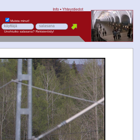
Info
•
Yhteystiedot
Muista minut!
Unohtuiko salasana?
Rekisteröidy!