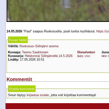
14.05.2026
"Paul" saapuu Ruokosuolta, puoli tuntia myöhässä.
https://
Kuvan tiedot
Välillä:
Ruokosuo–Siilinjärvi asema
Kuvaaja:
Teemu Saukkonen
Dieselveturi
Juna
Kuvasarja:
Helatorstai Siilinjärvellä 14.5.2026
Dr21
:
1562
VEV
:
Lisätty:
17.05.2026 10:51
Kommentit
Kirjoita kommentti
Sinun täytyy
kirjautua sisään
, jotta voit kirjoittaa kommentteja!