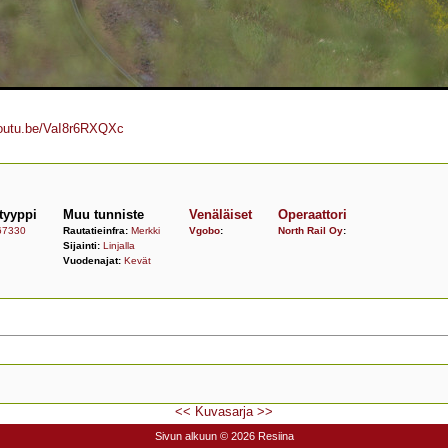
youtu.be/VaI8r6RXQXc
tyyppi
Muu tunniste
Venäläiset
Operaattori
67330
Rautatieinfra:
Merkki
Vgobo
:
North Rail Oy
:
Sijainti:
Linjalla
Vuodenajat:
Kevät
<<
Kuvasarja
>>
Sivun alkuun
© 2026 Resiina