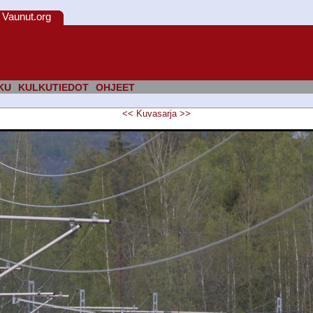
Vaunut.org
KU
KULKUTIEDOT
OHJEET
<<
Kuvasarja
>>