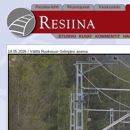
Resiina-lehti
Museojunat
Keskustelu
ETUSIVU
KUVAT
KOMMENTIT
HA
14.05.2026 / Välillä Ruokosuo–Siilinjärvi asema