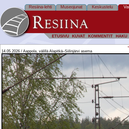
Resiina-lehti
Museojunat
Keskustelu
Va
ETUSIVU
KUVAT
KOMMENTIT
HAKU
14.05.2026 / Aappola, välillä Alapitkä–Siilinjärvi asema