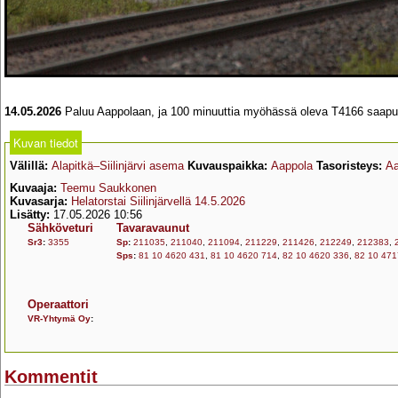
14.05.2026
Paluu Aappolaan, ja 100 minuuttia myöhässä oleva T4166 saapuu
Kuvan tiedot
Välillä:
Alapitkä–Siilinjärvi asema
Kuvauspaikka:
Aappola
Tasoristeys:
Aa
Kuvaaja:
Teemu Saukkonen
Kuvasarja:
Helatorstai Siilinjärvellä 14.5.2026
Lisätty:
17.05.2026 10:56
Sähköveturi
Tavaravaunut
Sr3
:
3355
Sp
:
211035
,
211040
,
211094
,
211229
,
211426
,
212249
,
212383
,
Sps
:
81 10 4620 431
,
81 10 4620 714
,
82 10 4620 336
,
82 10 471
Operaattori
VR-Yhtymä Oy
:
Kommentit