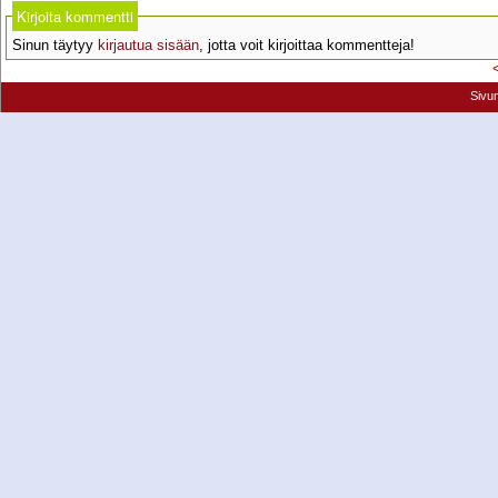
Kirjoita kommentti
Sinun täytyy
kirjautua sisään
, jotta voit kirjoittaa kommentteja!
Sivu