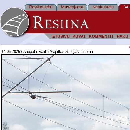
Resiina-lehti
Museojunat
Keskustelu
Va
ETUSIVU
KUVAT
KOMMENTIT
HAKU
14.05.2026 / Aappola, välillä Alapitkä–Siilinjärvi asema