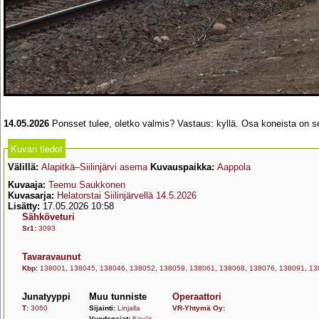
14.05.2026
Ponsset tulee, oletko valmis? Vastaus: kyllä. Osa koneista on s
Kuvan tiedot
Välillä:
Alapitkä–Siilinjärvi asema
Kuvauspaikka:
Aappola
Kuvaaja:
Teemu Saukkonen
Kuvasarja:
Helatorstai Siilinjärvellä 14.5.2026
Lisätty:
17.05.2026 10:58
Sähköveturi
Sr1
:
3093
Tavaravaunut
Kbp
:
138001
,
138045
,
138046
,
138052
,
138059
,
138061
,
138068
,
138076
,
138091
,
13
Junatyyppi
Muu tunniste
Operaattori
T
:
3060
Sijainti:
Linjalla
VR-Yhtymä Oy
:
Vuodenajat:
Kevät