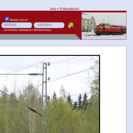
Info
•
Yhteystiedot
Muista minut!
Unohtuiko salasana?
Rekisteröidy!