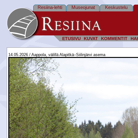
Resiina-lehti
Museojunat
Keskustelu
ETUSIVU
KUVAT
KOMMENTIT
HA
14.05.2026 / Aappola, välillä Alapitkä–Siilinjärvi asema