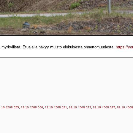
 ei myrkyllistä. Etualalla näkyy muisto elokuisesta onnettomuudesta.
https://y
 10 4508 055
,
82 10 4508 066
,
82 10 4508 071
,
82 10 4508 073
,
82 10 4508 077
,
82 10 4508