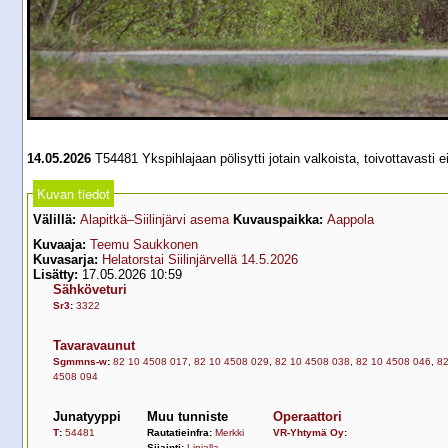
14.05.2026
T54481 Ykspihlajaan pölisytti jotain valkoista, toivottavasti
Kuvan tiedot
Välillä:
Alapitkä–Siilinjärvi asema
Kuvauspaikka:
Aappola
Kuvaaja:
Teemu Saukkonen
Kuvasarja:
Helatorstai Siilinjärvellä 14.5.2026
Lisätty:
17.05.2026 10:59
Sähköveturi
Sr3
:
3322
Tavaravaunut
Sgmmns-w
:
82 10 4508 017
,
82 10 4508 029
,
82 10 4508 038
,
82 10 4508 046
,
82
4508 094
Junatyyppi
Muu tunniste
Operaattori
T
:
54481
Rautatieinfra:
Merkki
VR-Yhtymä Oy
:
Sijainti:
Linjalla