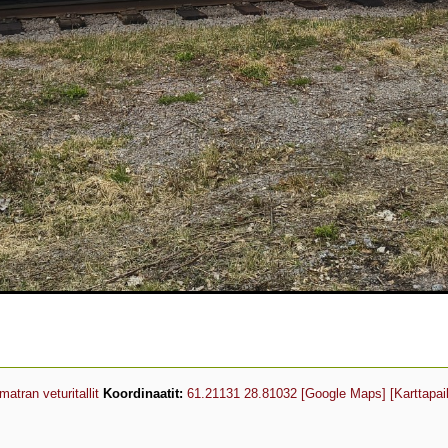
Imatran veturitallit
Koordinaatit:
61.21131 28.81032
[Google Maps]
[Karttapai