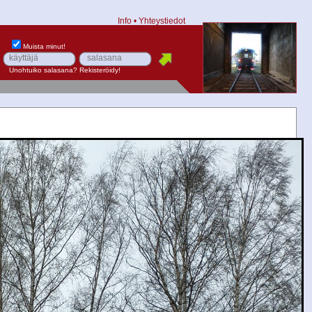
Info
•
Yhteystiedot
Muista minut!
Unohtuiko salasana?
Rekisteröidy!