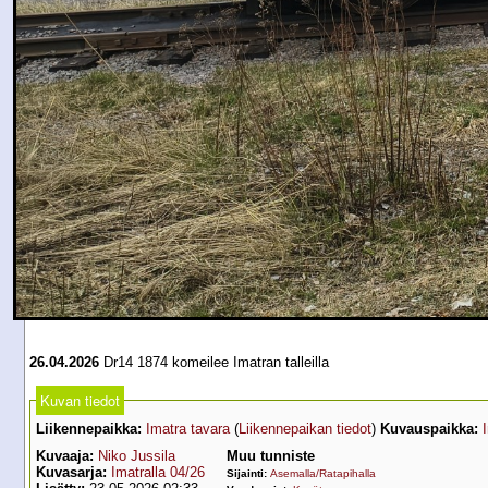
26.04.2026
Dr14 1874 komeilee Imatran talleilla
Kuvan tiedot
Liikennepaikka:
Imatra tavara
(
Liikennepaikan tiedot
)
Kuvauspaikka:
Kuvaaja:
Niko Jussila
Muu tunniste
Kuvasarja:
Imatralla 04/26
Sijainti:
Asemalla/Ratapihalla