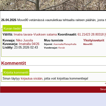
26.04.2026
Move90 vetämässä vaunuletkaa tehtaalta raiteen päähän, josta t
Kuvan tiedot
Välillä:
Imatra tavara–Vuoksen satama
Koordinaatit:
61.21423 28.80318
Kuvaaja:
Niko Jussila
Muu tunniste
Yksityisveturit
Kuvasarja:
Imatralla 04/26
Sijainti:
Asemalla/Ratapihalla
Move90
:
Lisätty:
23.05.2026 02:43
Vuodenajat:
Kevät
Kommentit
Kirjoita kommentti
Sinun täytyy
kirjautua sisään
, jotta voit kirjoittaa kommentteja!
Sivu