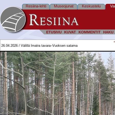
Resiina-lehti
Museojunat
Keskustelu
Va
ETUSIVU
KUVAT
KOMMENTIT
HAKU
26.04.2026 / Välillä Imatra tavara–Vuoksen satama