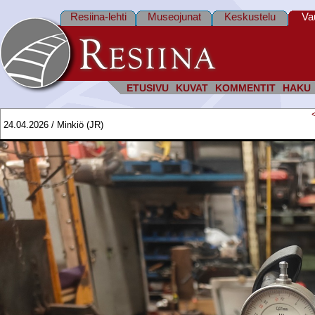
Resiina-lehti
Museojunat
Keskustelu
Va
ETUSIVU
KUVAT
KOMMENTIT
HAKU
24.04.2026 / Minkiö (JR)