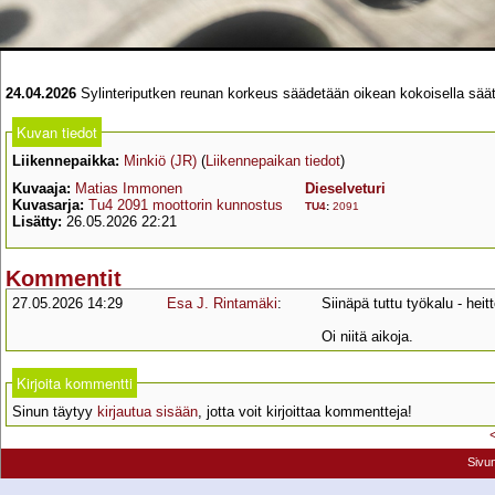
24.04.2026
Sylinteriputken reunan korkeus säädetään oikean kokoisella säätören
Kuvan tiedot
Liikennepaikka:
Minkiö (JR)
(
Liikennepaikan tiedot
)
Kuvaaja:
Matias Immonen
Dieselveturi
Kuvasarja:
Tu4 2091 moottorin kunnostus
TU4
:
2091
Lisätty:
26.05.2026 22:21
Kommentit
27.05.2026 14:29
Esa J. Rintamäki
:
Siinäpä tuttu työkalu - heit
Oi niitä aikoja.
Kirjoita kommentti
Sinun täytyy
kirjautua sisään
, jotta voit kirjoittaa kommentteja!
Sivu