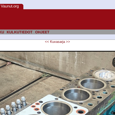
Vaunut.org
KU
KULKUTIEDOT
OHJEET
<<
Kuvasarja
>>