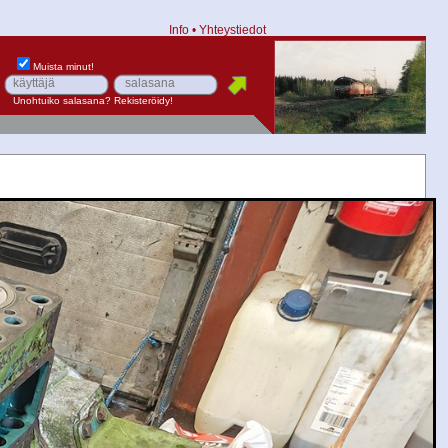
Info
•
Yhteystiedot
Muista minut!
Unohtuiko salasana?
Rekisteröidy!