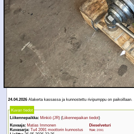
24.04.2026
Alakerta kassassa ja kunnostettu rivipumppu on paikoillaan. Se
Kuvan tiedot
Liikennepaikka:
Minkiö (JR)
(
Liikennepaikan tiedot
)
Kuvaaja:
Matias Immonen
Dieselveturi
Kuvasarja:
Tu4 2091 moottorin kunnostus
TU4
:
2091