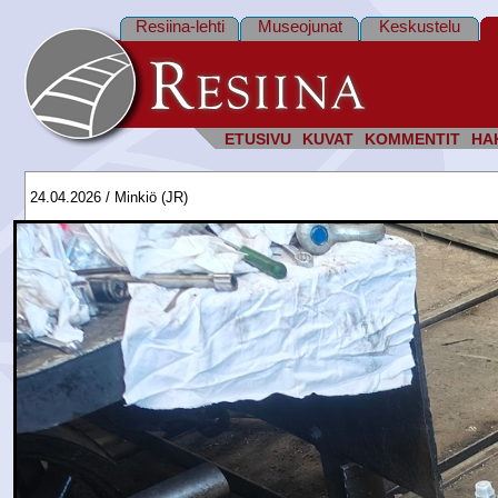
Resiina-lehti
Museojunat
Keskustelu
ETUSIVU
KUVAT
KOMMENTIT
HA
24.04.2026 / Minkiö (JR)