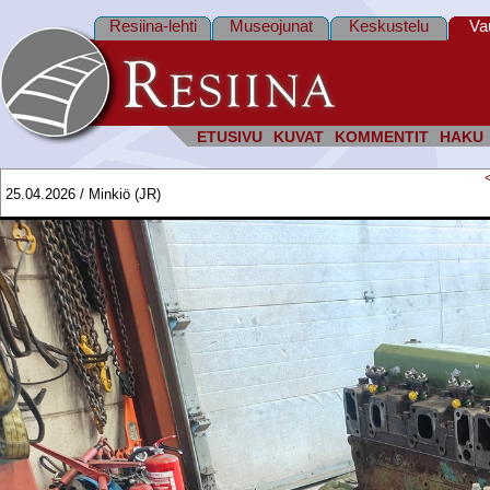
Resiina-lehti
Museojunat
Keskustelu
Va
ETUSIVU
KUVAT
KOMMENTIT
HAKU
25.04.2026 / Minkiö (JR)