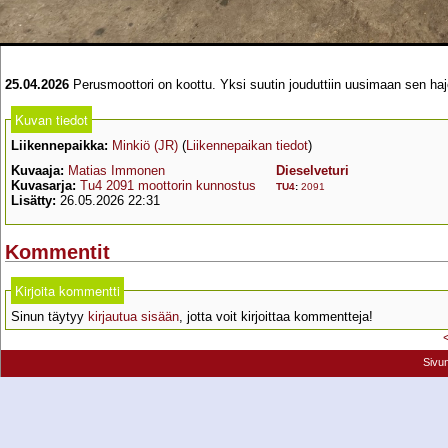
25.04.2026
Perusmoottori on koottu. Yksi suutin jouduttiin uusimaan sen hajo
Kuvan tiedot
Liikennepaikka:
Minkiö (JR)
(
Liikennepaikan tiedot
)
Kuvaaja:
Matias Immonen
Dieselveturi
Kuvasarja:
Tu4 2091 moottorin kunnostus
TU4
:
2091
Lisätty:
26.05.2026 22:31
Kommentit
Kirjoita kommentti
Sinun täytyy
kirjautua sisään
, jotta voit kirjoittaa kommentteja!
Sivu