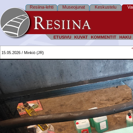
Resiina-lehti
Museojunat
Keskustelu
Va
ETUSIVU
KUVAT
KOMMENTIT
HAKU
15.05.2026 / Minkiö (JR)