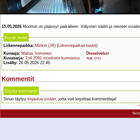
15.05.2026
Moottori on päässyt paikalleen. Välysten säätö ja nesteet sisään
Kuvan tiedot
Liikennepaikka:
Minkiö (JR)
(
Liikennepaikan tiedot
)
Kuvaaja:
Matias Immonen
Dieselveturi
Kuvasarja:
Tu4 2091 moottorin kunnostus
TU4
:
2091
Lisätty:
26.05.2026 22:46
Kommentit
Kirjoita kommentti
Sinun täytyy
kirjautua sisään
, jotta voit kirjoittaa kommentteja!
Sivu