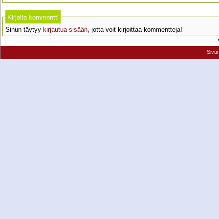
Kirjoita kommentti
Sinun täytyy
kirjautua sisään
, jotta voit kirjoittaa kommentteja!
Sivu