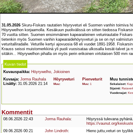
31.05.2026
Skuru-Fiskars rautatien höyryveturi eli Suomen vanhin toimiva h
Höyrywelhon korjaamolla. Kesäkuun puolivälissä on sitten tiedossa Fiskarsin m
70 vuotta sitten. Suomen ensimmäinen kapearaiteinen veturirautatie Fiskars-
tietenkin myös Suomen vanhin kapearaidehöyryveturi ja se on nyt valmistunu
veturitalliradalle. Veturille kertyi ajovuosia 68 eli vuodet 1891-1958. Fiskarsin
Krauss seisoi muistomerkkinä yli puoli vuosisataa ulkosalla kesät-talvet ja 
sitäkin... Höyrywelhon pihalla on myös perin erikoinen virtolaisen 500 mm ra
Kuvan tiedot
Kuvauspaikka:
Höyrywelho, Jokioinen
Kuvaaja:
Jorma Rauhala
Höyryveturi
Pienveturit
Muu tunnist
Lisätty:
31.05.2026 21:14
Muu
:
Muu
:
1
Sekalaiset:
Kap
Sijainti:
Rataver
Vuodenajat:
Ke
Kommentit
08.06.2026 22:43
Jorma Rauhala
:
Höyryssä tulevana pyhänä. 
https://vaunut.org/kesku
09.06.2026 00:21
John Lindroth
:
Hieno juttu,veturi on tyylikk