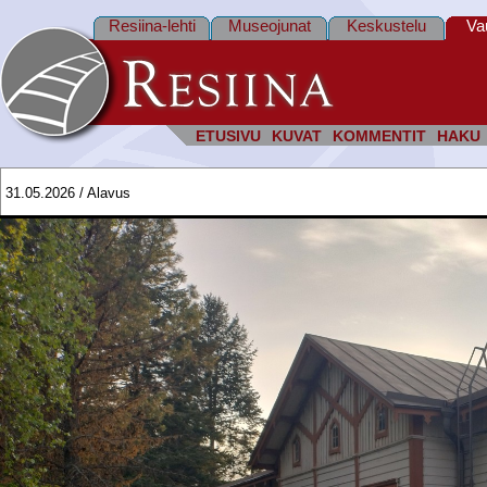
Resiina-lehti
Museojunat
Keskustelu
Va
ETUSIVU
KUVAT
KOMMENTIT
HAKU
31.05.2026 / Alavus