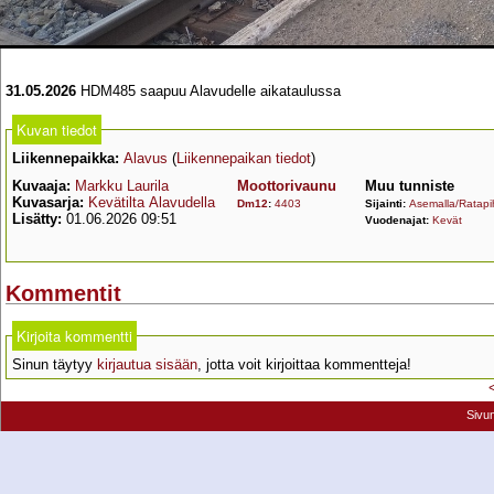
31.05.2026
HDM485 saapuu Alavudelle aikataulussa
Kuvan tiedot
Liikennepaikka:
Alavus
(
Liikennepaikan tiedot
)
Kuvaaja:
Markku Laurila
Moottorivaunu
Muu tunniste
Kuvasarja:
Kevätilta Alavudella
Dm12
:
4403
Sijainti:
Asemalla/Ratapi
Lisätty:
01.06.2026 09:51
Vuodenajat:
Kevät
Kommentit
Kirjoita kommentti
Sinun täytyy
kirjautua sisään
, jotta voit kirjoittaa kommentteja!
Sivu