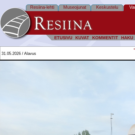
Resiina-lehti
Museojunat
Keskustelu
Va
ETUSIVU
KUVAT
KOMMENTIT
HAKU
31.05.2026 / Alavus