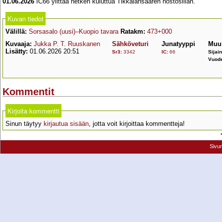
01.06.2026
IC66 ylittää hetken kuluttua Tikkalansaaren nostosillan.
Kuvan tiedot
Välillä:
Sorsasalo (uusi)–Kuopio tavara
Ratakm:
473+000
Kuvaaja:
Jukka P. T. Ruuskanen
Sähköveturi
Junatyyppi
Muu 
Lisätty:
01.06.2026 20:51
Sr3
:
3342
IC
:
66
Sijain
Vuode
Kommentit
Kirjoita kommentti
Sinun täytyy
kirjautua sisään
, jotta voit kirjoittaa kommentteja!
Sivu