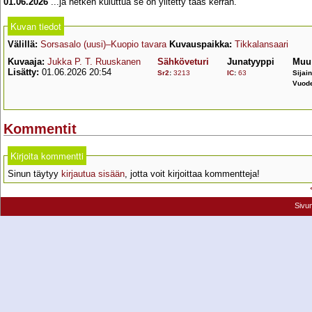
01.06.2026
...ja hetken kuluttua se on ylitetty taas kerran.
Kuvan tiedot
Välillä:
Sorsasalo (uusi)–Kuopio tavara
Kuvauspaikka:
Tikkalansaari
Kuvaaja:
Jukka P. T. Ruuskanen
Sähköveturi
Junatyyppi
Muu 
Lisätty:
01.06.2026 20:54
Sr2
:
3213
IC
:
63
Sijain
Vuode
Kommentit
Kirjoita kommentti
Sinun täytyy
kirjautua sisään
, jotta voit kirjoittaa kommentteja!
Sivu