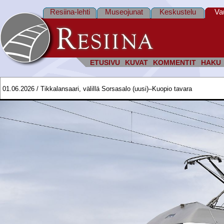
Resiina-lehti
Museojunat
Keskustelu
Va
ETUSIVU
KUVAT
KOMMENTIT
HAKU
01.06.2026 / Tikkalansaari, välillä Sorsasalo (uusi)–Kuopio tavara