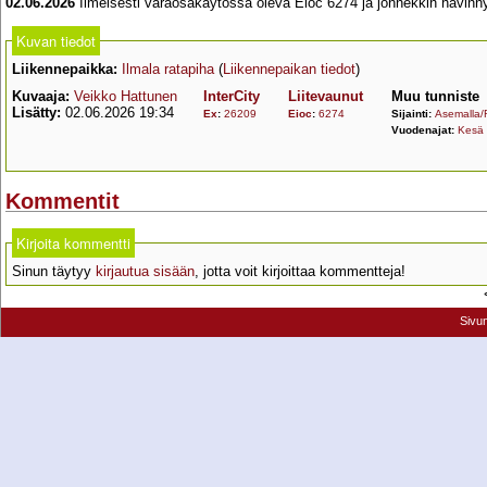
02.06.2026
Ilmeisesti varaosakäytössä oleva Eioc 6274 ja jonnekkin hävinnyt 
Kuvan tiedot
Liikennepaikka:
Ilmala ratapiha
(
Liikennepaikan tiedot
)
Kuvaaja:
Veikko Hattunen
InterCity
Liitevaunut
Muu tunniste
Lisätty:
02.06.2026 19:34
Ex
:
26209
Eioc
:
6274
Sijainti:
Asemalla/
Vuodenajat:
Kesä
Kommentit
Kirjoita kommentti
Sinun täytyy
kirjautua sisään
, jotta voit kirjoittaa kommentteja!
Sivu