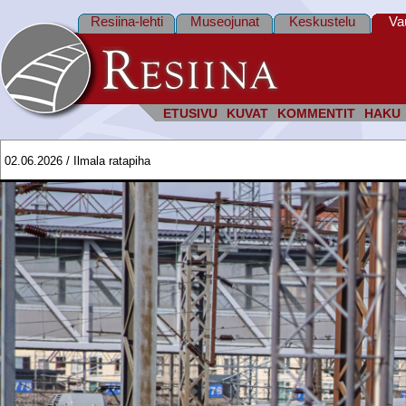
Resiina-lehti
Museojunat
Keskustelu
Va
ETUSIVU
KUVAT
KOMMENTIT
HAKU
02.06.2026 / Ilmala ratapiha