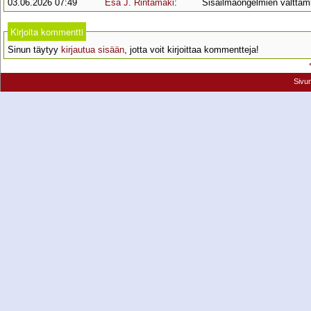
03.06.2026 07:49
Esa J. Rintamäki
:
Sisäilmaongelmien välttäm
Kirjoita kommentti
Sinun täytyy
kirjautua sisään
, jotta voit kirjoittaa kommentteja!
Sivu