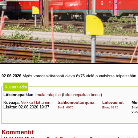
02.06.2026
Myös varaosakäytössä oleva 6x75 vielä punaisissa teipeissään.
Kuvan tiedot
Liikennepaikka:
Ilmala ratapiha
(
Liikennepaikan tiedot
)
Kuvaaja:
Veikko Hattunen
Sähkömoottorijuna
Liitevaunut
Muu
Lisätty:
02.06.2026 19:37
Sm2
:
6075
Eioc
:
6275
Sija
Vuo
Kommentit