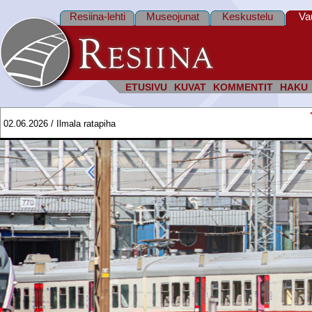
Resiina-lehti
Museojunat
Keskustelu
Va
ETUSIVU
KUVAT
KOMMENTIT
HAKU
02.06.2026 / Ilmala ratapiha