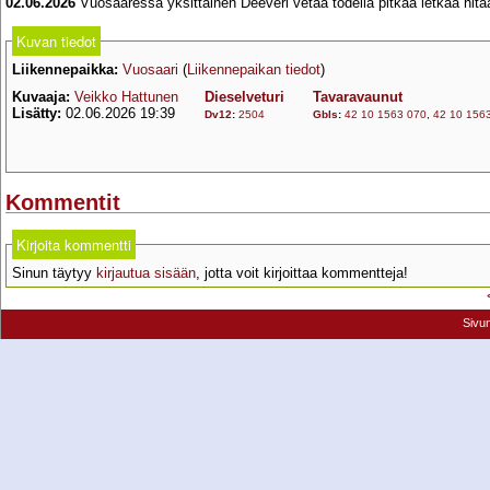
02.06.2026
Vuosaaressa yksittäinen Deeveri vetää todella pitkää letkaa hi
Kuvan tiedot
Liikennepaikka:
Vuosaari
(
Liikennepaikan tiedot
)
Kuvaaja:
Veikko Hattunen
Dieselveturi
Tavaravaunut
Lisätty:
02.06.2026 19:39
Dv12
:
2504
Gbls
:
42 10 1563 070
,
42 10 156
Kommentit
Kirjoita kommentti
Sinun täytyy
kirjautua sisään
, jotta voit kirjoittaa kommentteja!
Sivu