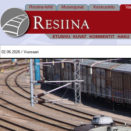
Resiina-lehti
Museojunat
Keskustelu
Va
ETUSIVU
KUVAT
KOMMENTIT
HAKU
02.06.2026 / Vuosaari