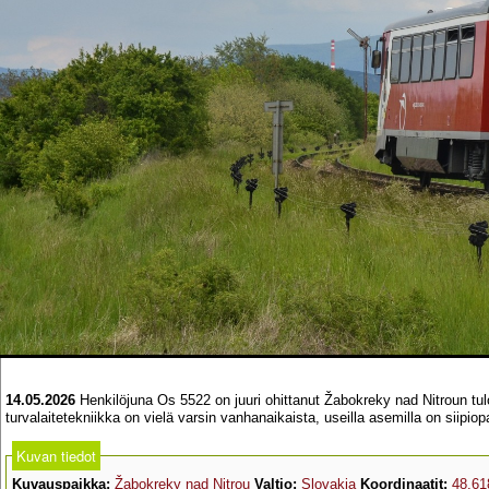
14.05.2026
Henkilöjuna Os 5522 on juuri ohittanut Žabokreky nad Nitroun t
turvalaitetekniikka on vielä varsin vanhanaikaista, useilla asemilla on siipio
Kuvan tiedot
Kuvauspaikka:
Žabokreky nad Nitrou
Valtio:
Slovakia
Koordinaatit:
48.61