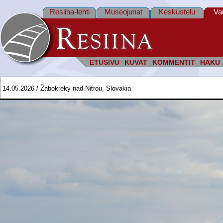
Resiina-lehti
Museojunat
Keskustelu
Va
ETUSIVU
KUVAT
KOMMENTIT
HAKU
14.05.2026 / Žabokreky nad Nitrou, Slovakia