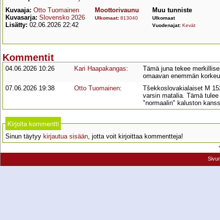
Kuvaaja:
Otto Tuomainen
Moottorivaunu
Muu tunniste
Kuvasarja:
Slovensko 2026
Ulkomaat
:
813040
Ulkomaat
Lisätty:
02.06.2026 22:42
Vuodenajat:
Kevät
Kommentit
04.06.2026 10:26
Kari Haapakangas
:
Tämä juna tekee merkillise
omaavan enemmän korkeutt
07.06.2026 19:38
Otto Tuomainen
:
Tšekkoslovakialaiset M 15
varsin matalia. Tämä tulee
"normaalin" kaluston kanss
Kirjoita kommentti
Sinun täytyy
kirjautua sisään
, jotta voit kirjoittaa kommentteja!
Sivu