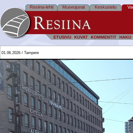
Resiina-lehti
Museojunat
Keskustelu
Va
ETUSIVU
KUVAT
KOMMENTIT
HAKU
01.06.2026 / Tampere