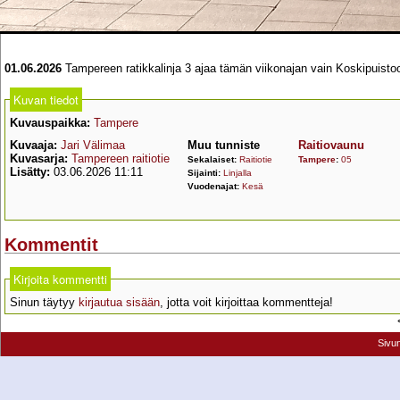
01.06.2026
Tampereen ratikkalinja 3 ajaa tämän viikonajan vain Koskipuisto
Kuvan tiedot
Kuvauspaikka:
Tampere
Kuvaaja:
Jari Välimaa
Muu tunniste
Raitiovaunu
Kuvasarja:
Tampereen raitiotie
Sekalaiset:
Raitiotie
Tampere
:
05
Lisätty:
03.06.2026 11:11
Sijainti:
Linjalla
Vuodenajat:
Kesä
Kommentit
Kirjoita kommentti
Sinun täytyy
kirjautua sisään
, jotta voit kirjoittaa kommentteja!
Sivu