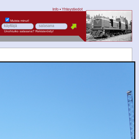
Info
•
Yhteystiedot
Muista minut!
Unohtuiko salasana?
Rekisteröidy!