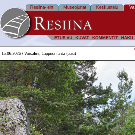
Resiina-lehti
Museojunat
Keskustelu
Va
ETUSIVU
KUVAT
KOMMENTIT
HAKU
15.06.2026 / Voisalmi, Lappeenranta (uusi)