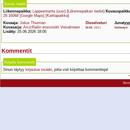
Kuvan tiedot
Liikennepaikka:
Lappeenranta (uusi)
(
Liikennepaikan tiedot
)
Kuvauspaikka
28.16068
[Google Maps]
[Karttapaikka]
Kuvaaja:
Julius Thurman
Dieselveturi
Junatyy
Kuvasarja:
ArcicRailin ensivisiitti Voisalmeen
Dr16
:
2811
Vaihtotyö
:
Lisätty:
25.06.2026 18:05
Kommentit
Kirjoita kommentti
Sinun täytyy
kirjautua sisään
, jotta voit kirjoittaa kommentteja!
Sivu