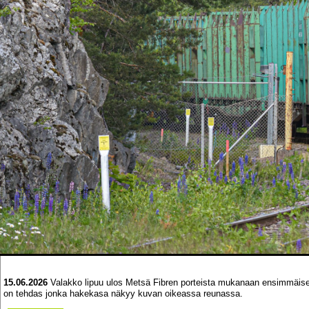
15.06.2026
Valakko lipuu ulos Metsä Fibren porteista mukanaan ensimmäisen
on tehdas jonka hakekasa näkyy kuvan oikeassa reunassa.