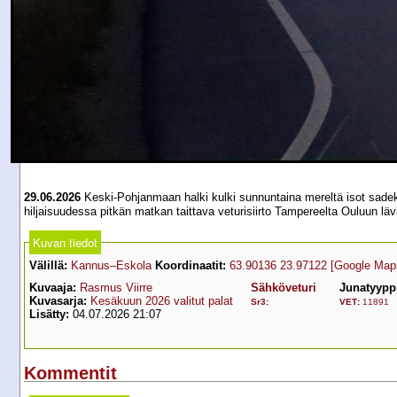
29.06.2026
Keski-Pohjanmaan halki kulki sunnuntaina mereltä isot sadek
hiljaisuudessa pitkän matkan taittava veturisiirto Tampereelta Ouluun
Kuvan tiedot
Välillä:
Kannus–Eskola
Koordinaatit:
63.90136 23.97122
[Google Map
Kuvaaja:
Rasmus Viirre
Sähköveturi
Junatyypp
Kuvasarja:
Kesäkuun 2026 valitut palat
Sr3
:
VET
:
11891
Lisätty:
04.07.2026 21:07
Kommentit