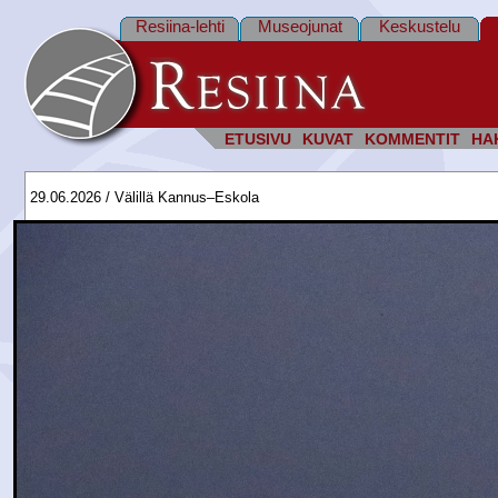
Resiina-lehti
Museojunat
Keskustelu
ETUSIVU
KUVAT
KOMMENTIT
HA
29.06.2026 / Välillä Kannus–Eskola