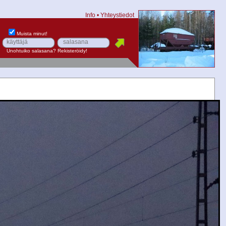
Info
•
Yhteystiedot
Muista minut!
Unohtuiko salasana?
Rekisteröidy!