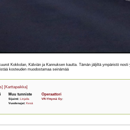
uurot Kokkolan, Kälviän ja Kannuksen kautta. Tämän jäljiltä ympäristö nosti 
 lävistää kosteuden muodostamaa seinämää
s]
[Karttapaikka]
i
Muu tunniste
Operaattori
Sijainti:
Linjalla
VR-Yhtymä Oy
:
Vuodenajat:
Kesä