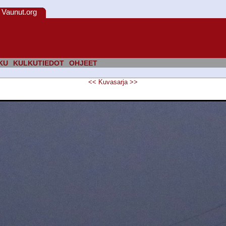
Vaunut.org
KU
KULKUTIEDOT
OHJEET
<<
Kuvasarja
>>