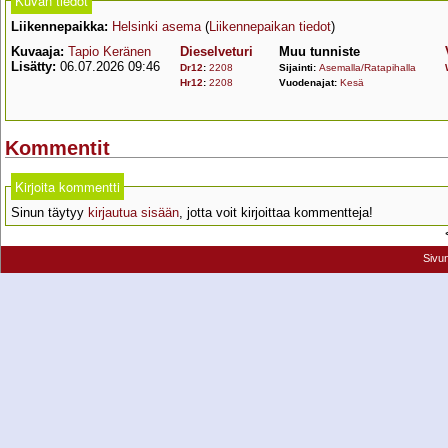
Kuvan tiedot
Liikennepaikka:
Helsinki asema
(
Liikennepaikan tiedot
)
Kuvaaja:
Tapio Keränen
Dieselveturi
Muu tunniste
Lisätty:
06.07.2026 09:46
Dr12
:
2208
Sijainti:
Asemalla/Ratapihalla
Hr12
:
2208
Vuodenajat:
Kesä
Kommentit
Kirjoita kommentti
Sinun täytyy
kirjautua sisään
, jotta voit kirjoittaa kommentteja!
Sivu