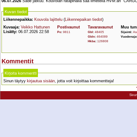
06.07.2026
Sade jatkuu. Kouvolan ratapihalla saa ilmetellä HVM:än "CARGO"
Kuvan tiedot
Liikennepaikka:
Kouvola lajittelu
(
Liikennepaikan tiedot
)
Kuvaaja:
Veikko Hattunen
Postivaunut
Tavaravaunut
Muu tun
Lisätty:
06.07.2026 22:58
Po
:
9811
Gbl
:
48405
Sijainti:
As
Gbln
:
464089
Vuodenaja
Hkba
:
126808
Kommentit
Kirjoita kommentti
Sinun täytyy
kirjautua sisään
, jotta voit kirjoittaa kommentteja!
Sivu