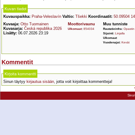
Kuvan tiedot
Kuvauspaikka:
Praha-Veleslavín
Valtio:
Tšekki
Koordinaatit:
50.09504 1
Kuvaaja:
Otto Tuomainen
Moottorivaunu
Muu tunniste
Kuvasarja:
Česká republika 2026
Ulkomaat
:
854034
Rautatieinfra:
Opastin
Lisätty:
06.07.2026 23:19
Sijainti:
Linjalla
Ulkomaat
Vuodenajat:
Kevät
Kommentit
Kirjoita kommentti
Sinun täytyy
kirjautua sisään
, jotta voit kirjoittaa kommentteja!
Sivu