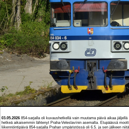
03.05.2026
854-sarjalla oli kuvaushetkellä vain muutama päivä aikaa jäljel
hetkeä aikaisemmin lähtenyt Praha-Veleslavínin asemalta. Etupäässä mootto
liikennöintipäivä 854-sarjalla Prahan ympäristössä oli 6.5. ja sen jälkeen n