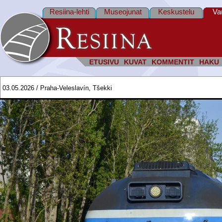
Resiina-lehti
Museojunat
Keskustelu
Va
ETUSIVU
KUVAT
KOMMENTIT
HAKU
03.05.2026 / Praha-Veleslavín, Tšekki