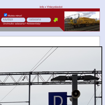
Info
•
Yhteystiedot
Muista minut!
Unohtuiko salasana?
Rekisteröidy!