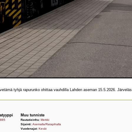
5 vetämä tyhjä rapurunko ohittaa vauhdilla Lahden aseman 15.5.2026. Järveläs
atyyppi
Muu tunniste
885
Rautatieinfra:
Merkki
Sijainti:
Asemalla/Ratapihalla
Vuodenajat:
Kevät