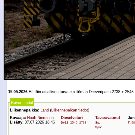
15.05.2026
Erittäin asiallisen turvateipittömän Deeveriparin 2738 + 254
Kuvan tiedot
Liikennepaikka:
Lahti
(
Liikennepaikan tiedot
)
Kuvaaja:
Noah Nieminen
Dieselveturi
Tavaravaunut
Jun
Lisätty:
07.07.2026 18:46
Dv12
:
2545
,
2738
Sp
:
T
:
58
Sps
: