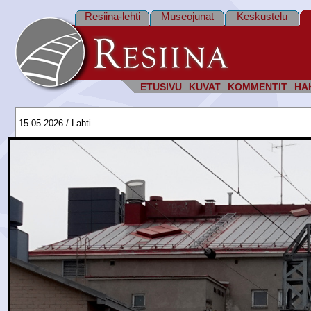
Resiina-lehti
Museojunat
Keskustelu
ETUSIVU
KUVAT
KOMMENTIT
HA
15.05.2026 / Lahti