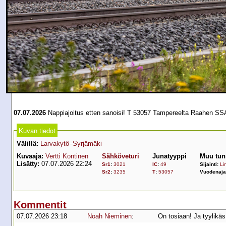
07.07.2026
Nappiajoitus etten sanoisi! T 53057 Tampereelta Raahen SSAB:ll
Kuvan tiedot
Välillä:
Larvakytö–Syrjämäki
Kuvaaja:
Vertti Kontinen
Sähköveturi
Junatyyppi
Muu tun
Lisätty:
07.07.2026 22:24
Sr1
:
3021
IC
:
49
Sijainti:
Lin
Sr2
:
3235
T
:
53057
Vuodenaja
Kommentit
07.07.2026 23:18
Noah Nieminen
:
On tosiaan! Ja tyylikä