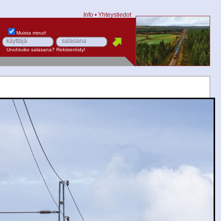
Info
•
Yhteystiedot
Muista minut!
Unohtuiko salasana?
Rekisteröidy!