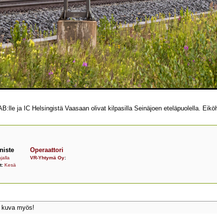
e ja IC Helsingistä Vaasaan olivat kilpasilla Seinäjoen eteläpuolella. Eiköhän
niste
Operaattori
jalla
VR-Yhtymä Oy
:
t:
Kesä
s kuva myös!