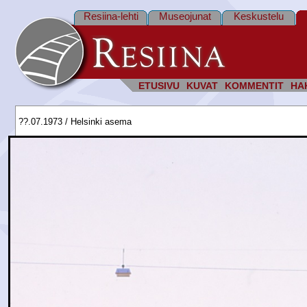
Resiina-lehti
Museojunat
Keskustelu
ETUSIVU
KUVAT
KOMMENTIT
HA
??.07.1973 / Helsinki asema