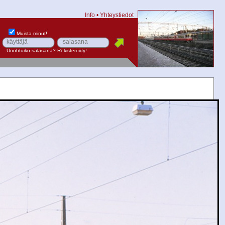
Info
•
Yhteystiedot
Muista minut!
Unohtuiko salasana?
Rekisteröidy!