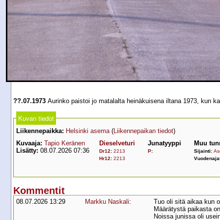
??.07.1973
Aurinko paistoi jo matalalta heinäkuisena iltana 1973, kun 
Kuvan tiedot
Liikennepaikka:
Helsinki asema
(
Liikennepaikan tiedot
)
Kuvaaja:
Tapio Keränen
Dieselveturi
Junatyyppi
Muu tun
Lisätty:
08.07.2026 07:36
Dr12
:
2213
P
:
Sijainti:
As
Hr12
:
2213
Vuodenaja
Kommentit
08.07.2026 13:29
Markku Naskali
:
Tuo oli sitä aikaa kun
Määrätystä paikasta on 
Noissa junissa oli usei