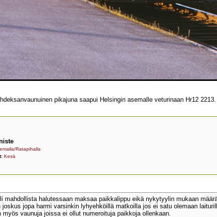
kahdeksanvaunuinen pikajuna saapui Helsingin asemalle veturinaan Hr12 2213.
niste
emalla/Ratapihalla
t:
Kesä
 oli mahdollista halutessaan maksaa paikkalippu eikä nykytyylin mukaan määrä
joskus jopa harmi varsinkin lyhyehköillä matkoilla jos ei satu olemaan laituril
n myös vaunuja joissa ei ollut numeroituja paikkoja ollenkaan.