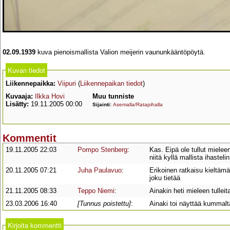
02.09.1939
kuva pienoismallista Valion meijerin vaununkääntöpöytä.
Kuvan tiedot
Liikennepaikka:
Viipuri
(
Liikennepaikan tiedot
)
Kuvaaja:
Ilkka Hovi
Muu tunniste
Lisätty:
19.11.2005 00:00
Sijainti:
Asemalla/Ratapihalla
Kommentit
19.11.2005 22:03
Pompo Stenberg
:
Kas. Eipä ole tullut mielee
niitä kyllä mallista ihastelin
20.11.2005 07:21
Juha Paulavuo
:
Erikoinen ratkaisu kieltä
joku tietää
21.11.2005 08:33
Teppo Niemi
:
Ainakin heti mieleen tulle
23.03.2006 16:40
[Tunnus poistettu]
:
Ainaki toi näyttää kummalta
Kirjoita kommentti