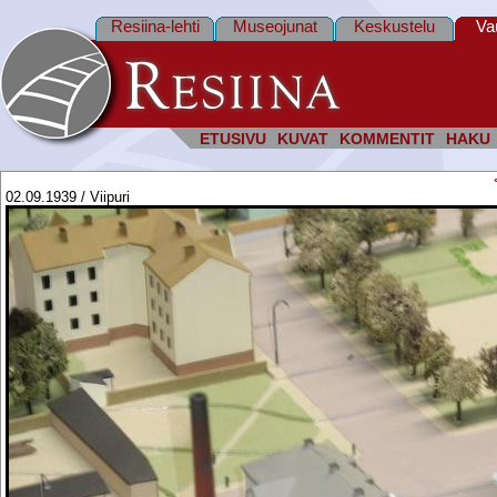
Resiina-lehti
Museojunat
Keskustelu
Va
ETUSIVU
KUVAT
KOMMENTIT
HAKU
02.09.1939 / Viipuri