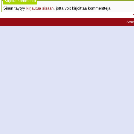
Kirjoita kommentti
Sinun täytyy
kirjautua sisään
, jotta voit kirjoittaa kommentteja!
Sivu