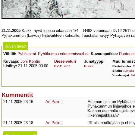
21.11.2005
Kaikki hyvä loppuu aikanaan 1/4... H492 veturinaan Dv12 2611 on 
Pyhäkummun (kaivos) linjavaihteen kohdalle. Taustalla näkyy Pyhäjärven rata
Kuvan tiedot
Välillä:
Pyhäsalmi–Pyhäkumpu erkanemisvaihde
Kuvauspaikka:
Ruotanen
Kuvaaja:
Joni Kontio
Dieselveturi
Junatyyppi
Muu tunnist
Lisätty:
21.11.2005 00:00
Dv12
:
2611
H
:
492
Rautatieinfra:
O
Sijainti:
Linjalla
Vuodenajat:
Tal
Kommentit
21.11.2005 23:16
Ari Palin
:
Aseman nimi on Pyhäsalmi, 
Pyhäkummun linjavaihde ei
Karjaan asemalta sijaitsev
liikennepaikkaan?
21.11.2005 23:18
Ari Palin
:
JR olikin näköjään jo ehti