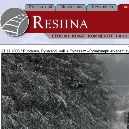
Resiina-lehti
Museojunat
Keskustelu
Va
ETUSIVU
KUVAT
KOMMENTIT
HAKU
21.11.2005 / Ruotanen, Pyhäjärvi, välillä Pyhäsalmi–Pyhäkumpu erkanemis