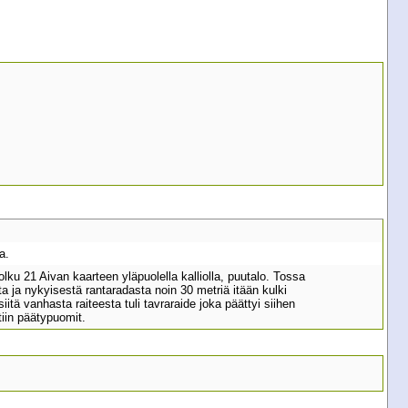
a.
lku 21 Aivan kaarteen yläpuolella kalliolla, puutalo. Tossa
ta ja nykyisestä rantaradasta noin 30 metriä itään kulki
iitä vanhasta raiteesta tuli tavraraide joka päättyi siihen
tiin päätypuomit.