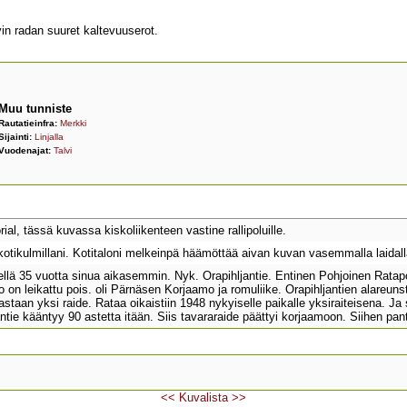
 radan suuret kaltevuuserot.
Muu tunniste
Rautatieinfra:
Merkki
Sijainti:
Linjalla
Vuodenajat:
Talvi
al, tässä kuvassa kiskoliikenteen vastine rallipoluille.
kotikulmillani. Kotitaloni melkeinpä häämöttää aivan kuvan vasemmalla laidall
iellä 35 vuotta sinua aikasemmin. Nyk. Orapihljantie. Entinen Pohjoinen Ratapo
 on leikattu pois. oli Pärnäsen Korjaamo ja romuliike. Orapihljantien alareuns
staan yksi raide. Rataa oikaistiin 1948 nykyiselle paikalle yksiraiteisena. Ja s
antie kääntyy 90 astetta itään. Siis tavararaide päättyi korjaamoon. Siihen pan
<<
Kuvalista
>>