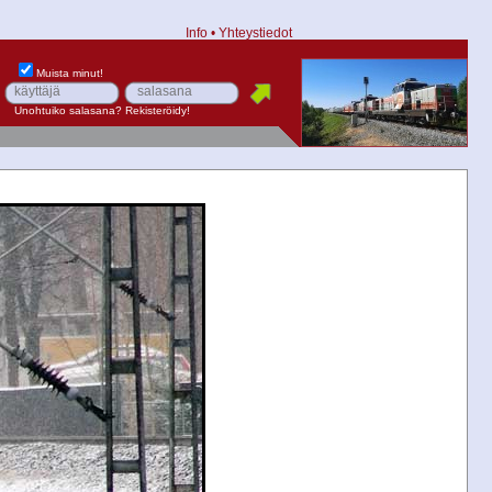
Info
•
Yhteystiedot
Muista minut!
Unohtuiko salasana?
Rekisteröidy!