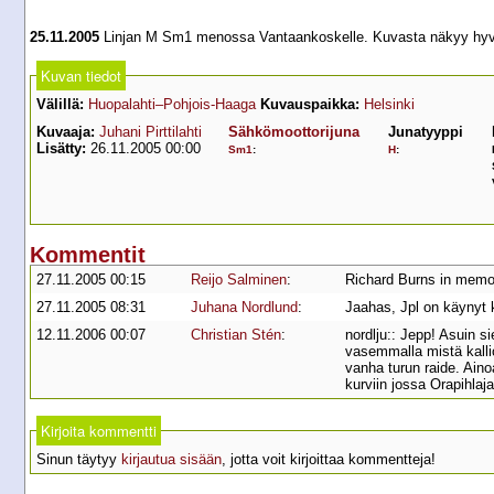
25.11.2005
Linjan M Sm1 menossa Vantaankoskelle. Kuvasta näkyy hyvin
Kuvan tiedot
Välillä:
Huopalahti–Pohjois-Haaga
Kuvauspaikka:
Helsinki
Kuvaaja:
Juhani Pirttilahti
Sähkömoottorijuna
Junatyyppi
Lisätty:
26.11.2005 00:00
Sm1
:
H
:
Kommentit
27.11.2005 00:15
Reijo Salminen
:
Richard Burns in memori
27.11.2005 08:31
Juhana Nordlund
:
Jaahas, Jpl on käynyt 
12.11.2006 00:07
Christian Stén
:
nordlju:: Jepp! Asuin s
vasemmalla mistä kallio
vanha turun raide. Ainoa
kurviin jossa Orapihlaj
Kirjoita kommentti
Sinun täytyy
kirjautua sisään
, jotta voit kirjoittaa kommentteja!