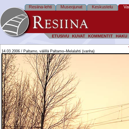
Resiina-lehti
Museojunat
Keskustelu
Va
ETUSIVU
KUVAT
KOMMENTIT
HAKU
14.03.2006 / Paltamo, välillä Paltamo–Melalahti (vanha)