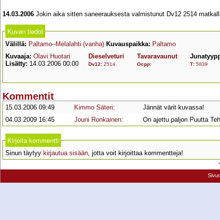
14.03.2006
Jokin aika sitten saneerauksesta valmistunut Dv12 2514 matkalla
Kuvan tiedot
Välillä:
Paltamo–Melalahti (vanha)
Kuvauspaikka:
Paltamo
Kuvaaja:
Olavi Huotari
Dieselveturi
Tavaravaunut
Junatyyp
Lisätty:
14.03.2006 00:00
Dv12
:
2514
Ocpp
:
T
:
5839
Kommentit
15.03.2006 09:49
Kimmo Säteri
:
Jännät värit kuvassa!
04.03.2009 16:45
Jouni Ronkainen
:
On ajettu paljon Puutta Teh
Kirjoita kommentti
Sinun täytyy
kirjautua sisään
, jotta voit kirjoittaa kommentteja!
Sivu