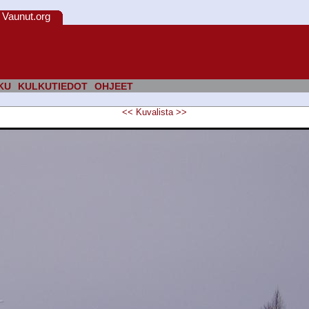
Vaunut.org
KU
KULKUTIEDOT
OHJEET
<<
Kuvalista
>>