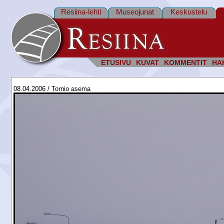
Resiina-lehti
Museojunat
Keskustelu
ETUSIVU
KUVAT
KOMMENTIT
HA
08.04.2006 / Tornio asema