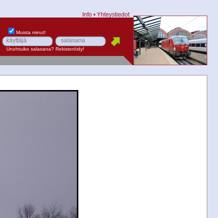
Info
•
Yhteystiedot
Muista minut!
Unohtuiko salasana?
Rekisteröidy!