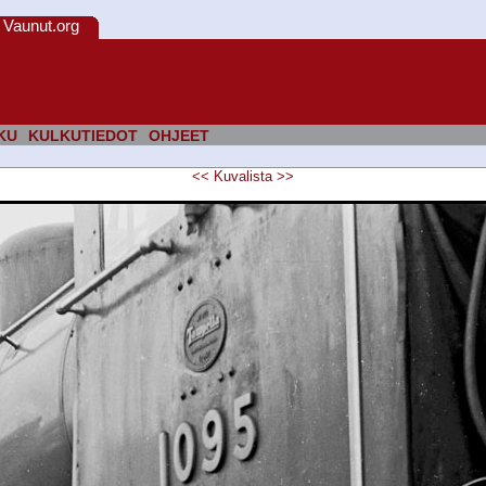
Vaunut.org
KU
KULKUTIEDOT
OHJEET
<<
Kuvalista
>>