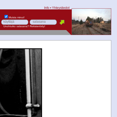
Info
•
Yhteystiedot
Muista minut!
Unohtuiko salasana?
Rekisteröidy!