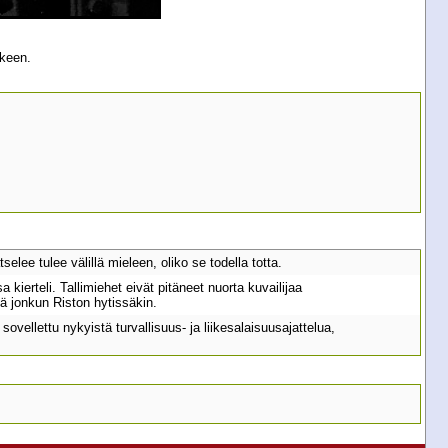
äkeen.
lee tulee välillä mieleen, oliko se todella totta.
 kierteli. Tallimiehet eivät pitäneet nuorta kuvailijaa
dä jonkun Riston hytissäkin.
n sovellettu nykyistä turvallisuus- ja liikesalaisuusajattelua,