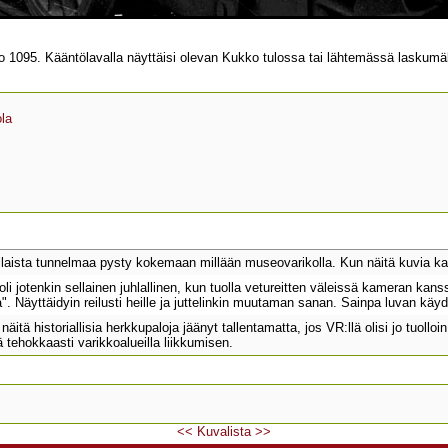
isto 1095. Kääntölavalla näyttäisi olevan Kukko tulossa tai lähtemässä laskum
la
ällaista tunnelmaa pysty kokemaan millään museovarikolla. Kun näitä kuvia katse
li jotenkin sellainen juhlallinen, kun tuolla vetureitten väleissä kameran kanssa
". Näyttäidyin reilusti heille ja juttelinkin muutaman sanan. Sainpa luvan käy
äitä historiallisia herkkupaloja jäänyt tallentamatta, jos VR:llä olisi jo tuolloi
tehokkaasti varikkoalueilla liikkumisen.
<<
Kuvalista
>>