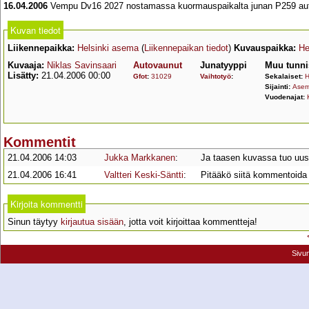
16.04.2006
Vempu Dv16 2027 nostamassa kuormauspaikalta junan P259 autova
Kuvan tiedot
Liikennepaikka:
Helsinki asema
(
Liikennepaikan tiedot
)
Kuvauspaikka:
He
Kuvaaja:
Niklas Savinsaari
Autovaunut
Junatyyppi
Muu tunni
Lisätty:
21.04.2006 00:00
Gfot
:
31029
Vaihtotyö
:
Sekalaiset:
H
Sijainti:
Asem
Vuodenajat:
Kommentit
21.04.2006 14:03
Jukka Markkanen
:
Ja taasen kuvassa tuo uus
21.04.2006 16:41
Valtteri Keski-Säntti
:
Pitääkö siitä kommentoida 
Kirjoita kommentti
Sinun täytyy
kirjautua sisään
, jotta voit kirjoittaa kommentteja!
Sivu