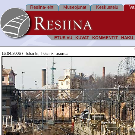
Resiina-lehti
Museojunat
Keskustelu
Va
ETUSIVU
KUVAT
KOMMENTIT
HAKU
16.04.2006 / Helsinki, Helsinki asema