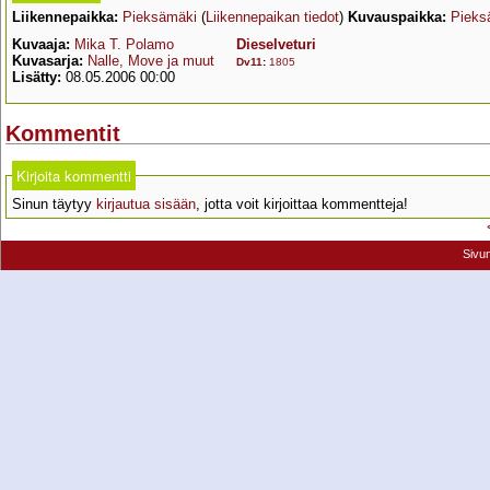
Liikennepaikka:
Pieksämäki
(
Liikennepaikan tiedot
)
Kuvauspaikka:
Pieks
Kuvaaja:
Mika T. Polamo
Dieselveturi
Kuvasarja:
Nalle, Move ja muut
Dv11
:
1805
Lisätty:
08.05.2006 00:00
Kommentit
Kirjoita kommentti
Sinun täytyy
kirjautua sisään
, jotta voit kirjoittaa kommentteja!
Sivu