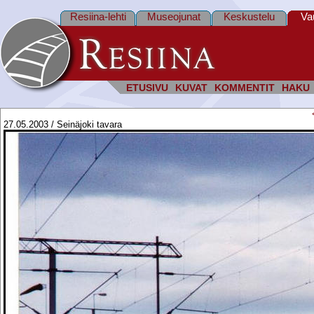
Resiina-lehti
Museojunat
Keskustelu
Va
ETUSIVU
KUVAT
KOMMENTIT
HAKU
27.05.2003 / Seinäjoki tavara