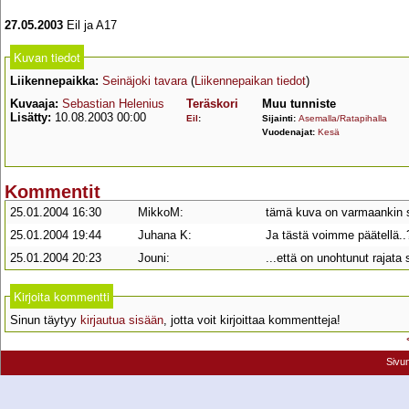
27.05.2003
Eil ja A17
Kuvan tiedot
Liikennepaikka:
Seinäjoki tavara
(
Liikennepaikan tiedot
)
Kuvaaja:
Sebastian Helenius
Teräskori
Muu tunniste
Lisätty:
10.08.2003 00:00
Eil
:
Sijainti:
Asemalla/Ratapihalla
Vuodenajat:
Kesä
Kommentit
25.01.2004 16:30
MikkoM:
tämä kuva on varmaankin sc
25.01.2004 19:44
Juhana K:
Ja tästä voimme päätellä..?
25.01.2004 20:23
Jouni:
...että on unohtunut rajata
Kirjoita kommentti
Sinun täytyy
kirjautua sisään
, jotta voit kirjoittaa kommentteja!
Sivu