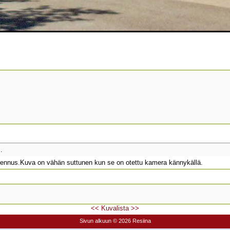
.
kennus.Kuva on vähän suttunen kun se on otettu kamera kännykällä.
<<
Kuvalista
>>
Sivun alkuun
© 2026 Resiina