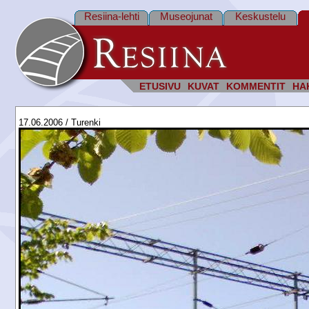
Resiina-lehti
Museojunat
Keskustelu
ETUSIVU
KUVAT
KOMMENTIT
HA
17.06.2006 / Turenki