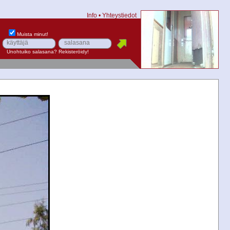
Info
•
Yhteystiedot
Muista minut!
Unohtuiko salasana?
Rekisteröidy!