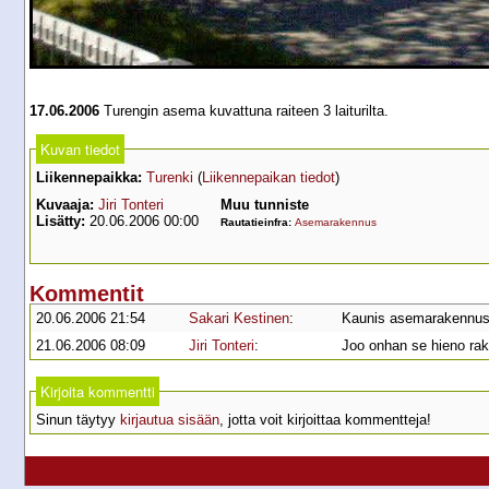
17.06.2006
Turengin asema kuvattuna raiteen 3 laiturilta.
Kuvan tiedot
Liikennepaikka:
Turenki
(
Liikennepaikan tiedot
)
Kuvaaja:
Jiri Tonteri
Muu tunniste
Lisätty:
20.06.2006 00:00
Rautatieinfra:
Asemarakennus
Kommentit
20.06.2006 21:54
Sakari Kestinen
:
Kaunis asemarakennus
21.06.2006 08:09
Jiri Tonteri
:
Joo onhan se hieno ra
Kirjoita kommentti
Sinun täytyy
kirjautua sisään
, jotta voit kirjoittaa kommentteja!