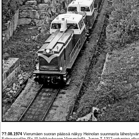
??.08.1974
Vierumäen suoran päässä näkyy Heinolan suunnasta lähestyvän j
Salpausselän (Ss II) leikkaukseen Vierumäellä. Junan T 1312 vetureina oliv