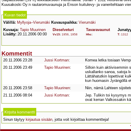
Kuusakoski Oy:n rautaromuvaunuja ja Enson kuitulevy- ja vaneritehtaan vie
Kuvan tiedot
Välillä:
Myllyoja–Vierumäki
Kuvauspaikka:
Vierumäki
Kuvaaja:
Tapio Muurinen
Dieselveturi
Tavaravaunut
Junaty
Lisätty:
20.11.2006 00:00
Vv15
:
1956
,
1958
Hhc
:
T
:
1312
Kommentit
20.11.2006 23:28
Jussi Kortman
:
Komea letka tosiaan Vempp
20.11.2006 23:49
Tapio Muurinen
:
Silloin kuin aktiivisemmin s
uskallanko sanoa, satoja ke
Lättähatutkin lopettivat k
kun huomasin Jyrängöllä et
20.11.2006 23:58
Tapio Muurinen
:
Niin, nämä Lahteen sijoitetu
21.11.2006 08:04
Jussi Kortman
:
Jep. Tulikin toi kysymys mi
ovat kerran Valkossakin kä
Kirjoita kommentti
Sinun täytyy
kirjautua sisään
, jotta voit kirjoittaa kommentteja!