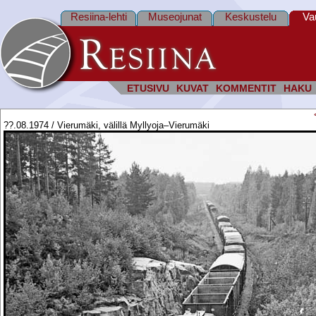
Resiina-lehti
Museojunat
Keskustelu
Va
ETUSIVU
KUVAT
KOMMENTIT
HAKU
??.08.1974 / Vierumäki, välillä Myllyoja–Vierumäki