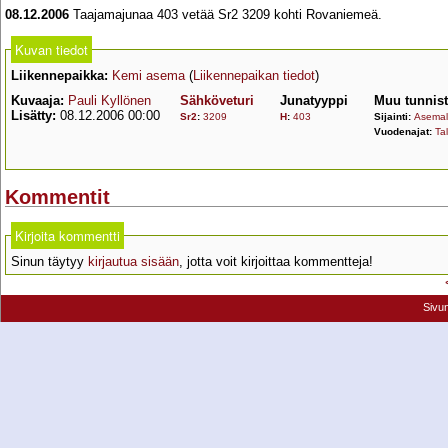
08.12.2006
Taajamajunaa 403 vetää Sr2 3209 kohti Rovaniemeä.
Kuvan tiedot
Liikennepaikka:
Kemi asema
(
Liikennepaikan tiedot
)
Kuvaaja:
Pauli Kyllönen
Sähköveturi
Junatyyppi
Muu tunnis
Lisätty:
08.12.2006 00:00
Sr2
:
3209
H
:
403
Sijainti:
Asemall
Vuodenajat:
Tal
Kommentit
Kirjoita kommentti
Sinun täytyy
kirjautua sisään
, jotta voit kirjoittaa kommentteja!
Sivu