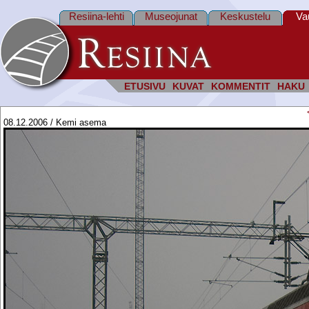
Resiina-lehti
Museojunat
Keskustelu
Va
ETUSIVU
KUVAT
KOMMENTIT
HAKU
08.12.2006 / Kemi asema