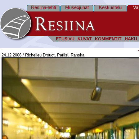
Resiina-lehti
Museojunat
Keskustelu
Va
ETUSIVU
KUVAT
KOMMENTIT
HAKU
24.12.2006 / Richelieu Drouot, Pariisi, Ranska