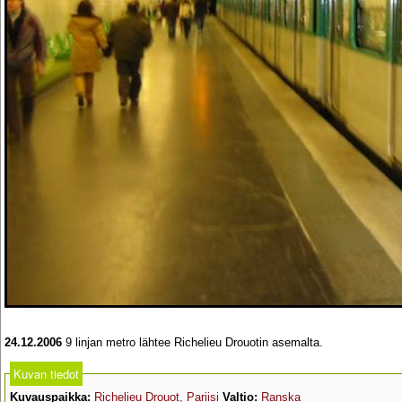
24.12.2006
9 linjan metro lähtee Richelieu Drouotin asemalta.
Kuvan tiedot
Kuvauspaikka:
Richelieu Drouot, Pariisi
Valtio:
Ranska