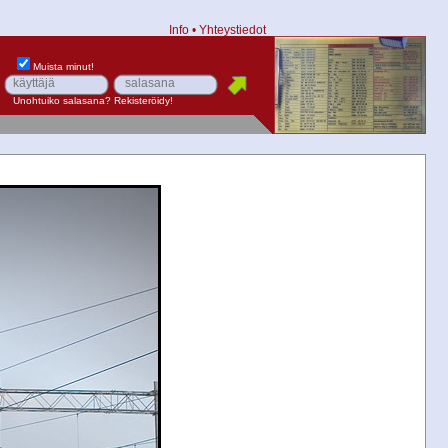
Info
•
Yhteystiedot
Muista minut!
Unohtuiko salasana?
Rekisteröidy!