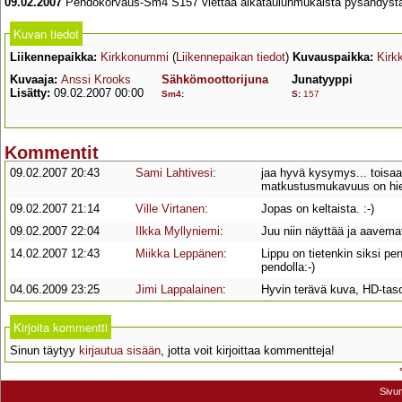
09.02.2007
Pendokorvaus-Sm4 S157 viettää aikataulunmukaista pysähdystä. Mu
Kuvan tiedot
Liikennepaikka:
Kirkkonummi
(
Liikennepaikan tiedot
)
Kuvauspaikka:
Kirk
Kuvaaja:
Anssi Krooks
Sähkömoottorijuna
Junatyyppi
Lisätty:
09.02.2007 00:00
Sm4
:
S
:
157
Kommentit
09.02.2007 20:43
Sami Lahtivesi
:
jaa hyvä kysymys... toisaalt
matkustusmukavuus on hiema
09.02.2007 21:14
Ville Virtanen
:
Jopas on keltaista. :-)
09.02.2007 22:04
Ilkka Myllyniemi
:
Juu niin näyttää ja aavema
14.02.2007 12:43
Miikka Leppänen
:
Lippu on tietenkin siksi pe
pendolla:-)
04.06.2009 23:25
Jimi Lappalainen
:
Hyvin terävä kuva, HD-taso
Kirjoita kommentti
Sinun täytyy
kirjautua sisään
, jotta voit kirjoittaa kommentteja!
Sivu