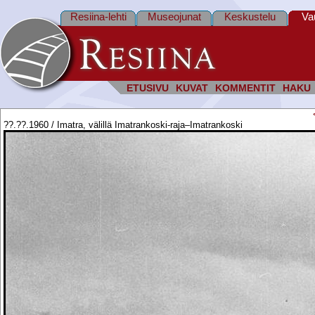
Resiina-lehti
Museojunat
Keskustelu
Va
ETUSIVU
KUVAT
KOMMENTIT
HAKU
??.??.1960 / Imatra, välillä Imatrankoski-raja–Imatrankoski