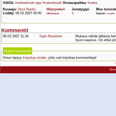
Välillä:
Imatrankoski-raja–Imatrankoski
Kuvauspaikka:
Imatra
Kuvaaja:
Vesa Nuotio
Höyryveturi
Junatyyppi
Muu tunnist
Lisätty:
06.03.2007 00:00
Ulkomaat
:
T
:
Sijainti:
Linjalla
Kommentit
06.03.2007 11:34
Tapio Muurinen
:
Mukava nähdä tällaisia harv
hyvin kaareva. On ehkä jota
Kirjoita kommentti
Sinun täytyy
kirjautua sisään
, jotta voit kirjoittaa kommentteja!
Sivu