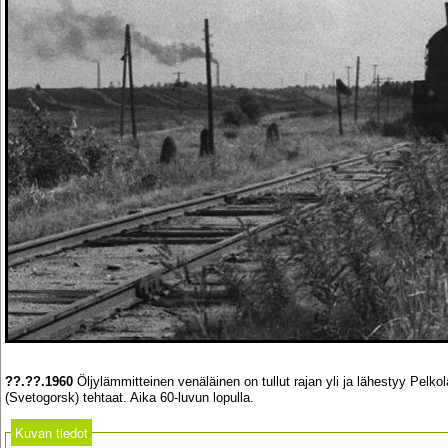
??.??.1960
Öljylämmitteinen venäläinen on tullut rajan yli ja lähestyy Pelkol
(Svetogorsk) tehtaat. Aika 60-luvun lopulla.
Kuvan tiedot