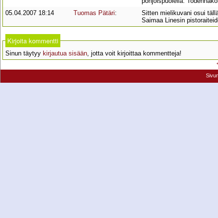
pohjoispuolella. Todennäköi
05.04.2007 18:14
Tuomas Pätäri
:
Sitten mielikuvani osui täll
Saimaa Linesin pistoraiteiden
Kirjoita kommentti
Sinun täytyy
kirjautua sisään
, jotta voit kirjoittaa kommentteja!
Sivu