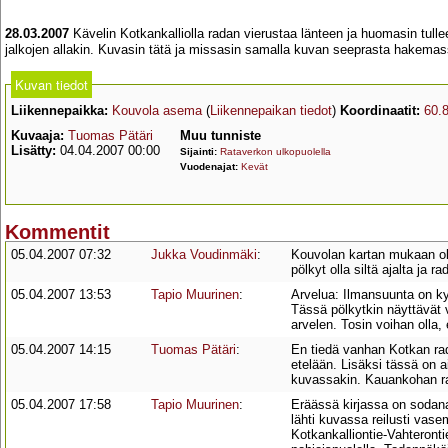
28.03.2007
Kävelin Kotkankalliolla radan vierustaa länteen ja huomasin tullee
jalkojen allakin. Kuvasin tätä ja missasin samalla kuvan seeprasta hakemas
Kuvan tiedot
Liikennepaikka:
Kouvola asema
(
Liikennepaikan tiedot
)
Koordinaatit:
60.
Kuvaaja:
Tuomas Pätäri
Muu tunniste
Lisätty:
04.04.2007 00:00
Sijainti:
Rataverkon ulkopuolella
Vuodenajat:
Kevät
Kommentit
05.04.2007 07:32
Jukka Voudinmäki
:
Kouvolan kartan mukaan olla
pölkyt olla siltä ajalta ja r
05.04.2007 13:53
Tapio Muurinen
:
Arvelua: Ilmansuunta on kyll
Tässä pölkytkin näyttävät v
arvelen. Tosin voihan olla
05.04.2007 14:15
Tuomas Pätäri
:
En tiedä vanhan Kotkan rad
etelään. Lisäksi tässä on 
kuvassakin. Kauankohan rat
05.04.2007 17:58
Tapio Muurinen
:
Eräässä kirjassa on sodana
lähti kuvassa reilusti vase
Kotkankalliontie-Vahteront