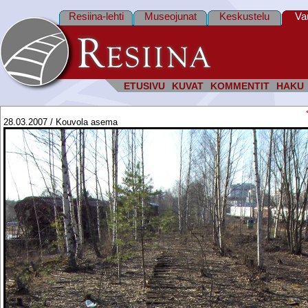
Resiina-lehti
Museojunat
Keskustelu
Va
ETUSIVU
KUVAT
KOMMENTIT
HAKU
28.03.2007 / Kouvola asema