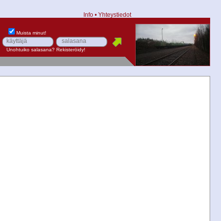
Info
•
Yhteystiedot
Muista minut!
Unohtuiko salasana?
Rekisteröidy!