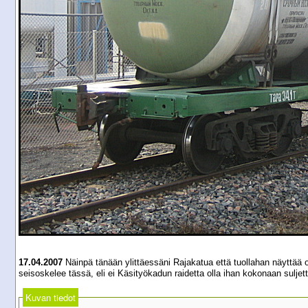
17.04.2007
Näinpä tänään ylittäessäni Rajakatua että tuollahan näyttää o
seisoskelee tässä, eli ei Käsityökadun raidetta olla ihan kokonaan suljett
Kuvan tiedot