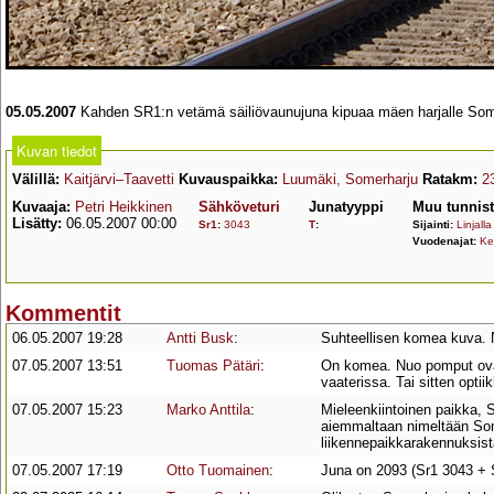
05.05.2007
Kahden SR1:n vetämä säiliövaunujuna kipuaa mäen harjalle Somerh
Kuvan tiedot
Välillä:
Kaitjärvi–Taavetti
Kuvauspaikka:
Luumäki, Somerharju
Ratakm:
2
Kuvaaja:
Petri Heikkinen
Sähköveturi
Junatyyppi
Muu tunnis
Lisätty:
06.05.2007 00:00
Sr1
:
3043
T
:
Sijainti:
Linjalla
Vuodenajat:
Ke
Kommentit
06.05.2007 19:28
Antti Busk
:
Suhteellisen komea kuva. Nä
07.05.2007 13:51
Tuomas Pätäri
:
On komea. Nuo pomput ovat 
vaaterissa. Tai sitten optii
07.05.2007 15:23
Marko Anttila
:
Mieleenkiintoinen paikka, S
aiemmaltaan nimeltään Som
liikennepaikkarakennuksis
07.05.2007 17:19
Otto Tuomainen
:
Juna on 2093 (Sr1 3043 + 