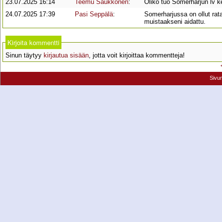
23.07.2025 16:14
Teemu Saukkonen
:
Oliko tuo Somerharjun lv 
24.07.2025 17:39
Pasi Seppälä
:
Somerharjussa on ollut rat
muistaakseni aidattu.
Kirjoita kommentti
Sinun täytyy
kirjautua sisään
, jotta voit kirjoittaa kommentteja!
Sivu